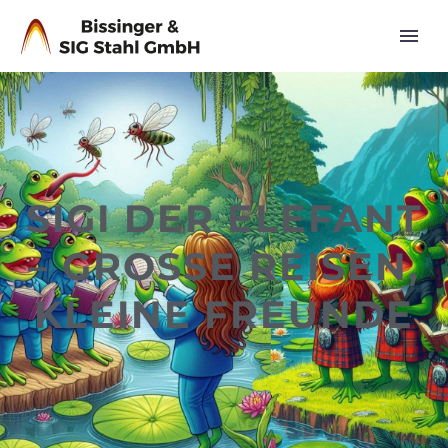
SIGI DER ELEFANT
– GROSSE REISEN, K
LEINE FREUNDE